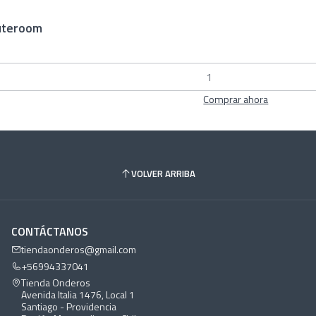
Cuteroom
Comprar ahora
VOLVER ARRIBA
CONTÁCTANOS
tiendaonderos@gmail.com
+56994337041
Tienda Onderos
Avenida Italia 1476, Local 1
Santiago - Providencia