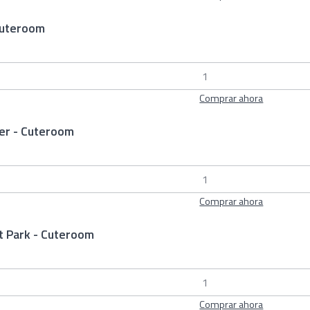
 Cuteroom
Comprar ahora
ter - Cuteroom
Comprar ahora
t Park - Cuteroom
Comprar ahora