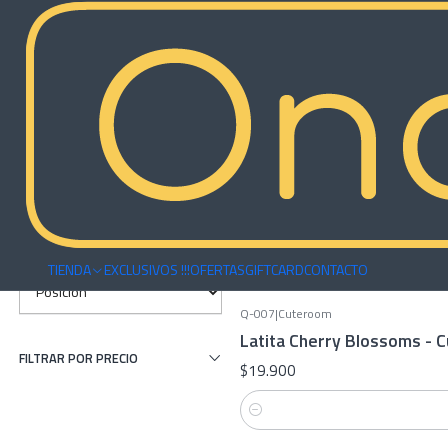
Inicio
Armables
Latitas
Filtrar Productos
Q-008
|
Cuteroom
Latita Lucky Market - Cut
1-9 de 9 productos
APLICAR FILTROS
$19.900
ORDENAR POR
TIENDA
EXCLUSIVOS !!!
OFERTAS
GIFTCARD
CONTACTO
Cantidad
Q-007
|
Cuteroom
Latita Cherry Blossoms - 
FILTRAR POR PRECIO
$19.900
Cantidad