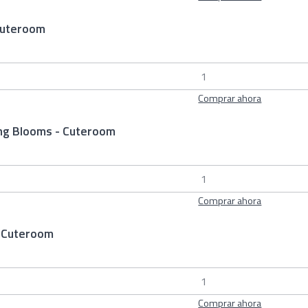
Cuteroom
Comprar ahora
ng Blooms - Cuteroom
Comprar ahora
- Cuteroom
Comprar ahora