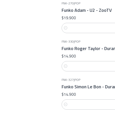
FNK-270
|
POP
Funko Adam - U2 - ZooTV
$19.900
Cantidad
FNK-330
|
POP
Funko Roger Taylor - Dura
$14.900
Cantidad
FNK-327
|
POP
Funko Simon Le Bon - Dura
$14.900
Cantidad