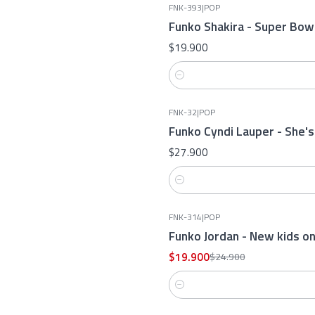
FNK-393
|
POP
Funko Shakira - Super Bow
$19.900
Cantidad
FNK-32
|
POP
Funko Cyndi Lauper - She's
$27.900
Cantidad
FNK-314
|
POP
-20%
OFF
Funko Jordan - New kids on
$19.900
$24.900
Cantidad