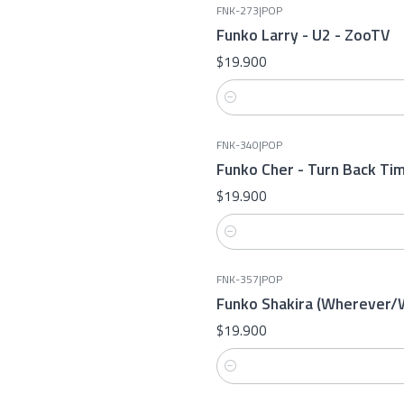
FNK-273
|
POP
Funko Larry - U2 - ZooTV
$19.900
Cantidad
FNK-340
|
POP
Funko Cher - Turn Back Ti
$19.900
Cantidad
FNK-357
|
POP
Funko Shakira (Wherever/
$19.900
Cantidad