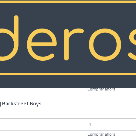
Musicales
ock
Comprar ahora
| Backstreet Boys
Comprar ahora