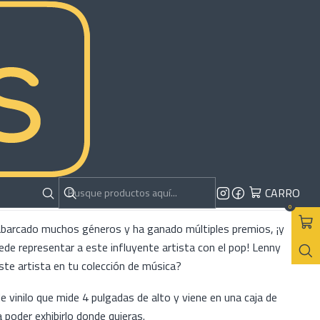
 Kravitz
RAR AHORA
AGREGAR AL CARRO
es
CARRO
0
abarcado muchos géneros y ha ganado múltiples premios, ¡y
ede representar a este influyente artista con el pop! Lenny
ste artista en tu colección de música?
de vinilo que mide 4 pulgadas de alto y viene en una caja de
a poder exhibirlo donde quieras.