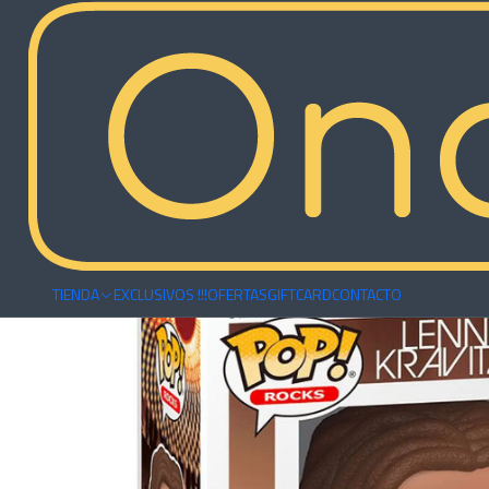
Inicio
Funkos
Musicales
Funko Lenny Kravitz
TIENDA
EXCLUSIVOS !!!
OFERTAS
GIFTCARD
CONTACTO