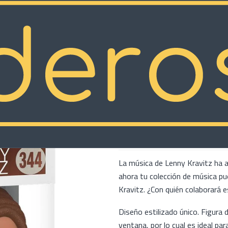
|
Funko Lenny
COMP
Cantidad
Mostrar stock de ubicacion
DESCRIPCIÓN
La música de Lenny Kravitz ha 
ahora tu colección de música pu
Kravitz. ¿Con quién colaborará e
Diseño estilizado único. Figura 
ventana, por lo cual es ideal par