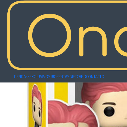
Inicio
Funkos
Musicales
Funko Pop RM | BTS
TIENDA
EXCLUSIVOS !!!
OFERTAS
GIFTCARD
CONTACTO