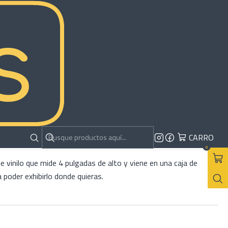
M | BTS
RAR AHORA
AGREGAR AL CARRO
es
CARRO
0
de vinilo que mide 4 pulgadas de alto y viene en una caja de
a poder exhibirlo donde quieras.