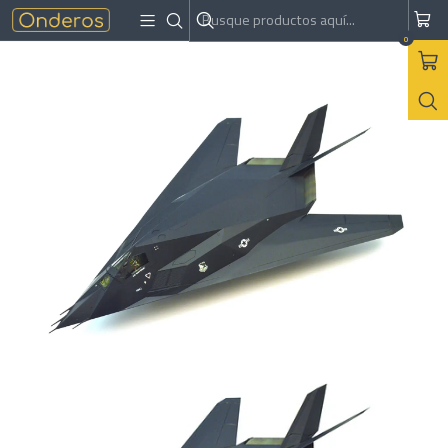
Inicio
Modelismo
F-117A NIGHTHAWK
0