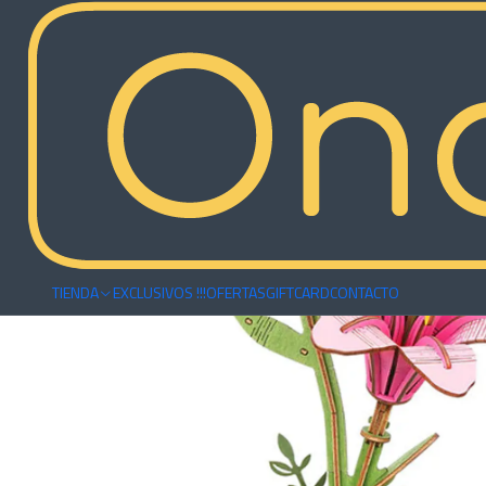
Inicio
Armables
Madera
Flor Pink Lily de Madera Armable | Rowoo
TIENDA
EXCLUSIVOS !!!
OFERTAS
GIFTCARD
CONTACTO