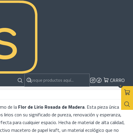
ly de Madera Armable |
RAR AHORA
AGREGAR AL CARRO
CARRO
es
0
smo de la
Flor de Lirio Rosada de Madera
. Esta pieza única
os lirios con su significado de pureza, renovación y esperanza,
rfecta para cualquier espacio. Hecha de material de alta calidad,
activo macetero de papel kraft, un material ecológico que no