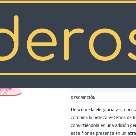
d
|
Flor Pink Li
Rowood
COMP
Cantidad
Mostrar stock de ubicacion
DESCRIPCIÓN
Descubre la elegancia y simboli
combina la belleza estética de l
convirtiéndola en una adición pe
esta flor se presenta en un atr