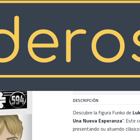
 Episode IV a New Hope
|
Funko Luke S
Episode IV 
COMP
Cantidad
Mostrar stock de ubicacion
DESCRIPCIÓN
Descubre la figura Funko de
Luk
Una Nueva Esperanza
". Este c
presentando su atuendo clásico y