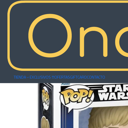
Inicio
Funkos
Series/Películas
Funko Luke Skywalker - Star Wars -
TIENDA
EXCLUSIVOS !!!
OFERTAS
GIFTCARD
CONTACTO