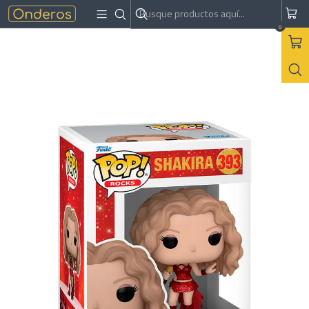
Inicio
Funkos
Musicales
Funko Shakira - Super Bowl
0