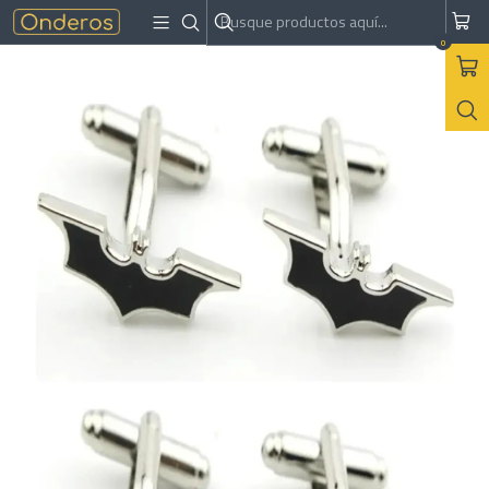
Inicio
Colleras
Gemelos Colleras Diseño Batman Plateado
0