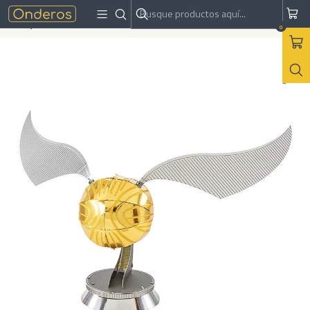
Inicio
Armables
Metal
Harry Potter - Golden Snitch Quidditch | Metal Earth
0