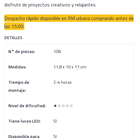
disfrute de proyectos creativos y relajantes.
Despacho rápido disponible en RM urbana comprando antes de
las 15:00.
DETALLES
N° de piezas:
108
Medidas:
11,8 x 10 x 17 cm
Tiempo de
2-4 horas
montaje:
Nivel de dificultad:
★☆☆☆☆
Tiene luces LED:
SI
Disponible para
SI