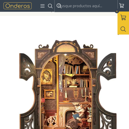
Inicio
Armables
Miniaturas
Miniatura Count Cat's study - Cutebee
0