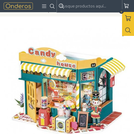
Inicio
Armables
Miniaturas
Miniatura Rainbow Candy House - Rolife
0