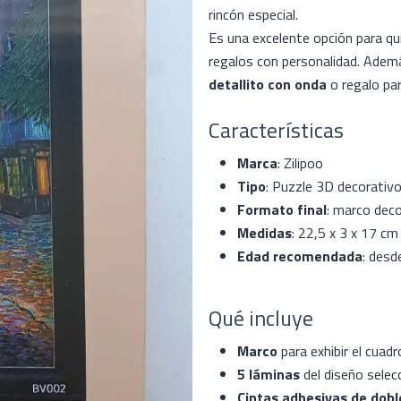
rincón especial.
Es una excelente opción para qu
regalos con personalidad. Adem
detallito con onda
o regalo par
Características
Marca
: Zilipoo
Tipo
: Puzzle 3D decorativ
Formato final
: marco dec
Medidas
: 22,5 x 3 x 17 cm
Edad recomendada
: desd
Qué incluye
Marco
para exhibir el cua
5 láminas
del diseño sele
Cintas adhesivas de dobl