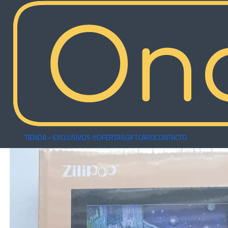
Inicio
Armables
Puzzles 3D
Puzzle 3D Cuadro Van Gogh | Terraza 
TIENDA
EXCLUSIVOS !!!
OFERTAS
GIFTCARD
CONTACTO