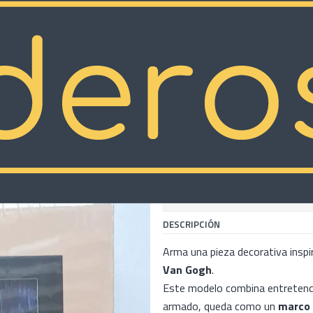
de Café
|
Puzzle 3D Cu
de Café
COMP
Cantidad
Mostrar stock de ubicacion
DESCRIPCIÓN
Arma una pieza decorativa insp
Van Gogh
.
Este modelo combina entretenci
armado, queda como un
marco 