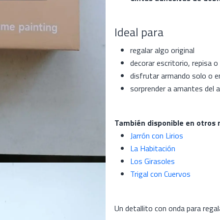
Ideal para
regalar algo original
decorar escritorio, repisa 
disfrutar armando solo o 
sorprender a amantes del a
También disponible en otros 
Jarrón con Lirios
La Habitación
Los Girasoles
Trigal con Cuervos
Un detallito con onda para regal