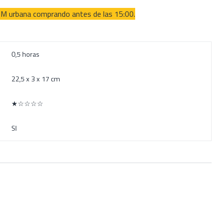
RM urbana comprando antes de las 15:00.
0,5 horas
22,5 x 3 x 17 cm
★☆☆☆☆
SI