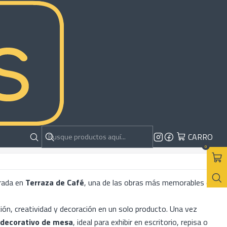
adro Van Gogh | Terraza
RAR AHORA
AGREGAR AL CARRO
CARRO
es
0
irada en
Terraza de Café
, una de las obras más memorables de
ón, creatividad y decoración en un solo producto. Una vez
decorativo de mesa
, ideal para exhibir en escritorio, repisa o