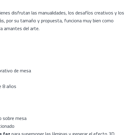
ienes disfrutan las manualidades, los desafíos creativos y los
ás, por su tamaño y propuesta, funciona muy bien como
a amantes del arte.
o
orativo de mesa
e 8 años
dro sobre mesa
ccionado
e faz
para superponer las láminas y generar el efecto 3D