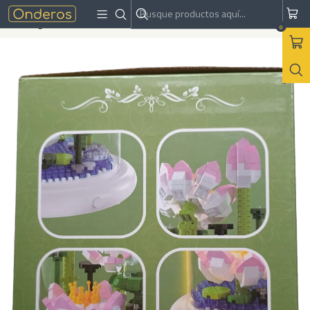
Inicio
Armables
Bloques de construcción
Starlinght Box Floriculture - Bloques de Construcción
0