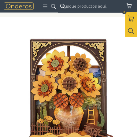
Inicio
Armables
Madera
Golden Sunflower de Madera Armable | Rowood
0