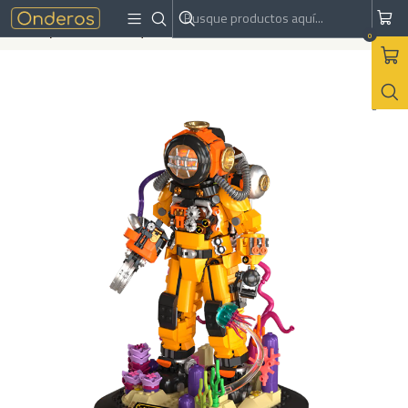
Inicio
Armables
Bloques de construcción
Steampunk Diver - Bloques de Construcción
0