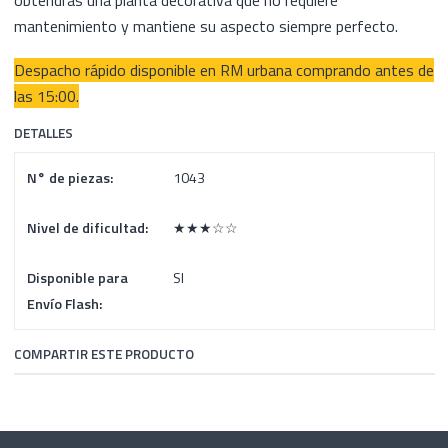
obtendrás una planta decorativa que no requiere
mantenimiento y mantiene su aspecto siempre perfecto.
Despacho rápido disponible en RM urbana comprando antes de
las 15:00.
DETALLES
N° de piezas:
1043
Nivel de dificultad:
★★★☆☆
Disponible para
SI
Envío Flash:
COMPARTIR ESTE PRODUCTO