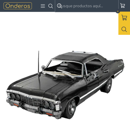
Inicio
Armables
Metal
1967 Chevy Impala | Metal Earth
0