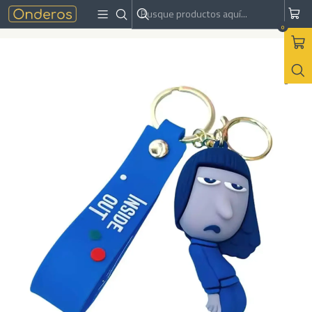
Inicio
Accesorios
Llaveros
Llavero Aburrimiento - Intensamente 2
0