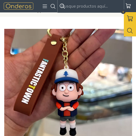
Inicio
Accesorios
Llaveros
Llavero Mason "Dipper" Pines - Gravity Falls
0