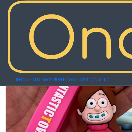
Inicio
Accesorios
Llaveros
Llavero Mabel Pines - Gravity Falls
TIENDA
EXCLUSIVOS !!!
OFERTAS
GIFTCARD
CONTACTO