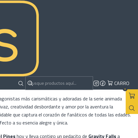
l Pines - Gravity Falls
RAR AHORA
AGREGAR AL CARRO
es
CARRO
0
agonistas más carismáticas y adoradas de la serie animada
vivaz, creatividad desbordante y amor por la aventura la
vidable que captura el corazón de fanáticos de todas las edades.
ecto a su esencia alegre y única.
l Pines
hoy y lleva contigo un pedacito de
Gravity Falls
a