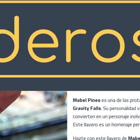
|
Llavero Mabe
COMP
Cantidad
Mostrar stock de ubicacion
DESCRIPCIÓN
Mabel Pines
es una de las prot
Gravity Falls
. Su personalidad 
convierten en un personaje inol
Este llavero es un homenaje perf
Hazte con este llavero de
Mabe