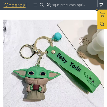
Inicio
Accesorios
Llaveros
Llavero Grogu - Star Wars
0