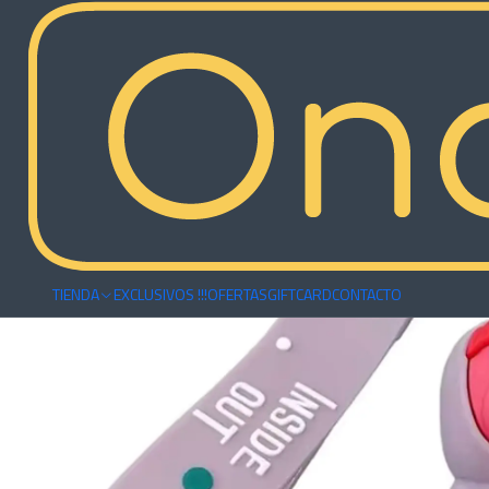
Inicio
Accesorios
Llaveros
Llavero Vergüenza - Intensamente 2
TIENDA
EXCLUSIVOS !!!
OFERTAS
GIFTCARD
CONTACTO