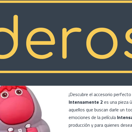
|
Llavero Ver
COMP
Cantidad
Mostrar stock de ubicacion
DESCRIPCIÓN
¡Descubre el accesorio perfecto 
Intensamente 2
es una pieza ú
aquellos que buscan darle un toq
emociones de la película
Intens
producción y para quienes desean